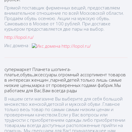
Прямой поставщик фирменных вещей, предоставляем
внимательное отношение по всей Московской области.
Продаём обувь осенюю. Акции на мужскую обувь.
Самовывоз в Москве от 100 рублей. При доставке
курьером предоставляется две пары на выбор.
http://lopol.ru/
Икс домена :
супермаркет Планета шопинга-
платье,обувь,аксессуары.огромный ассортимент товаров
в интересах женщин ,парней,детей.только лишь самые
низкие цены,марка от проверенных годами фабрик.Мы
работаем для Вас.Вам всегда рады
В нашем сети магазине Вы выберите для себя большой
множество женской,детской и мужской обуви .Главное
только весь товар по самым самым низким ценам и
проверенным качеством.Если у Вас вопросы или
трудности с приобретением одежды либо приобретении
товара,мы всегда доступны,и расположенные прийти на
помощь. Мы свершаем для Вас!.принадлежащее нам