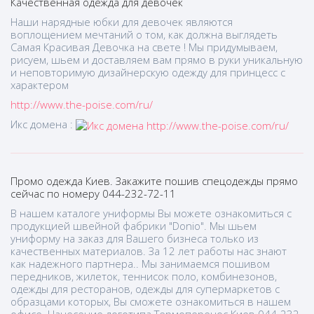
Качественная одежда для девочек
Наши нарядные юбки для девочек являются
воплощением мечтаний о том, как должна выглядеть
Самая Красивая Девочка на свете ! Мы придумываем,
рисуем, шьем и доставляем вам прямо в руки уникальную
и неповторимую дизайнерскую одежду для принцесс с
характером
http://www.the-poise.com/ru/
Икс домена :
Промо одежда Киев. Закажите пошив спецодежды прямо
сейчас по номеру 044-232-72-11
В нашем каталоге униформы Вы можете ознакомиться с
продукцией швейной фабрики "Donio". Мы шьем
униформу на заказ для Вашего бизнеса только из
качественных материалов. За 12 лет работы нас знают
как надежного партнера.. Мы занимаемся пошивом
передников, жилеток, теннисок поло, комбинезонов,
одежды для ресторанов, одежды для супермаркетов с
образцами которых, Вы сможете ознакомиться в нашем
офисе. Нанесение логотипа Термоперенос Киев 044-232-