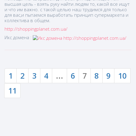
высшая цель - взять руку найти людям то, какой все ищут
и что им важно. с такой целью наш трудимся для только
для вас,и пытаемся выработать принцип супермаркета и
коллектива в общем.
http://shoppingplanet.com.ua/
Икс домена :
1
2
3
4
...
6
7
8
9
10
11