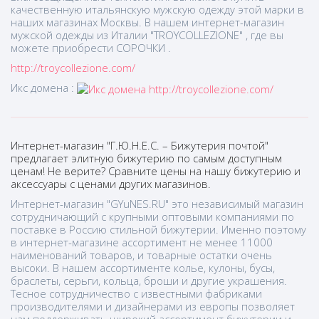
качественную итальянскую мужскую одежду этой марки в
наших магазинах Москвы. В нашем интернет-магазин
мужской одежды из Италии "TROYCOLLEZIONE" , где вы
можете приобрести СОРОЧКИ .
http://troycollezione.com/
Икс домена :
Интернет-магазин "Г.Ю.Н.Е.С. – Бижутерия почтой"
предлагает элитную бижутерию по самым доступным
ценам! Не верите? Сравните цены на нашу бижутерию и
аксессуары с ценами других магазинов.
Интернет-магазин "GYuNES.RU" это независимый магазин
сотрудничающий с крупными оптовыми компаниями по
поставке в Россию стильной бижутерии. Именно поэтому
в интернет-магазине ассортимент не менее 11000
наименований товаров, и товарные остатки очень
высоки. В нашем ассортименте колье, кулоны, бусы,
браслеты, серьги, кольца, броши и другие украшения.
Тесное сотрудничество с известными фабриками
производителями и дизайнерами из европы позволяет
нам поддерживать широкий ассортимент бижутерии и